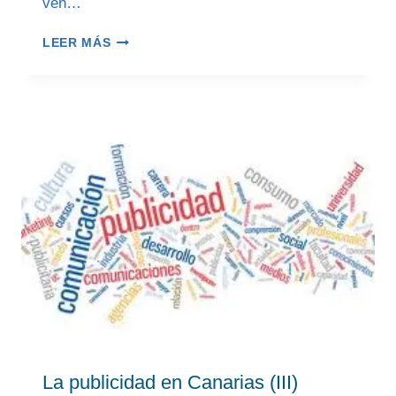
ven…
COSAS
LEER MÁS
QUE
NO
ME
GUSTARÍA
OLVIDAR
(I)
La publicidad en Canarias (III)