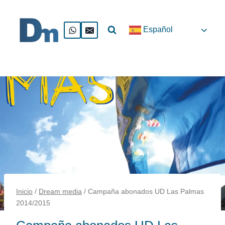
Saltar
al
Español
contenido
Inicio
/
Dream media
/
Campaña abonados UD Las Palmas
2014/2015