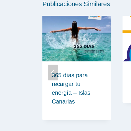
Publicaciones Similares
 – 100%
365 días para
r
recargar tu
energía – Islas
Canarias