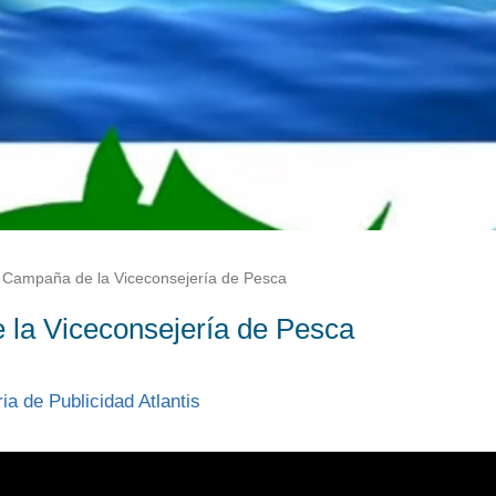
Campaña de la Viceconsejería de Pesca
la Viceconsejería de Pesca
ia de Publicidad Atlantis