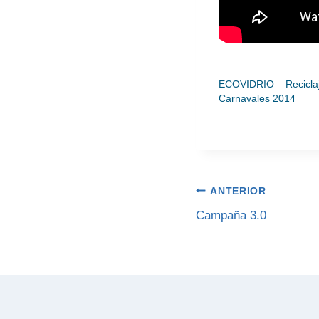
ECOVIDRIO – Reciclaj
Carnavales 2014
Navegación
ANTERIOR
de
Campaña 3.0
entradas