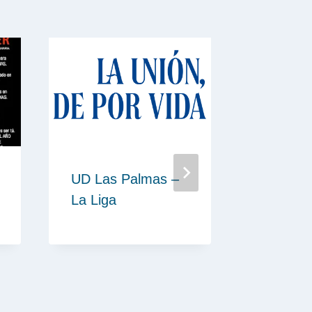
UD Las Palmas –
Dream 
La Liga
miembro
cluster 
comunic
marketi