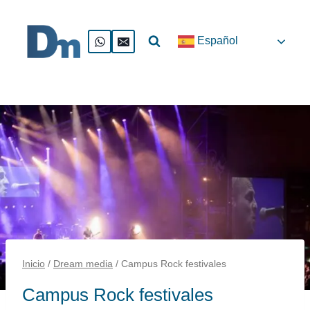
Saltar
al
Español
contenido
Inicio
/
Dream media
/
Campus Rock festivales
Campus Rock festivales