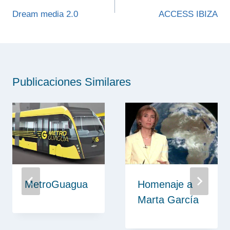
de
Dream media 2.0
ACCESS IBIZA
entradas
Publicaciones Similares
MetroGuagua
Homenaje a
Marta García