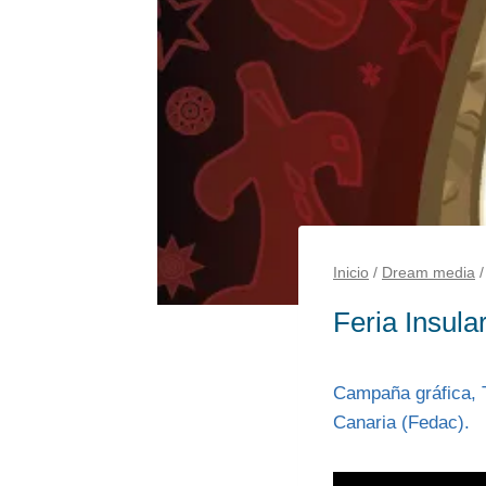
Inicio
/
Dream media
/
Feria Insula
Campaña gráfica, T
Canaria (Fedac).