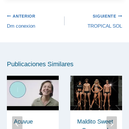
Navegación
ANTERIOR
SIGUIENTE
de
Dm conexion
TROPICAL SOL
entradas
Publicaciones Similares
Acuvue
Maldito Sweet