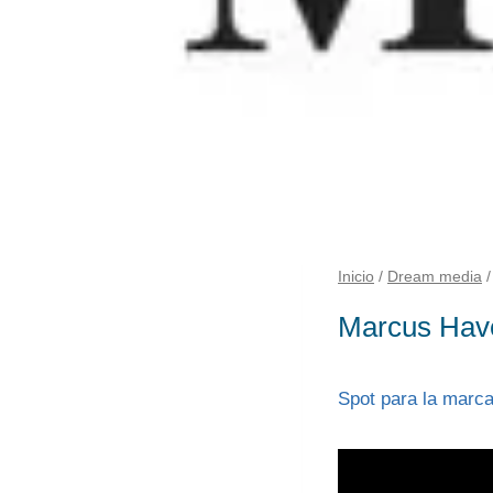
Inicio
/
Dream media
/
Marcus Have 
Spot para la marc