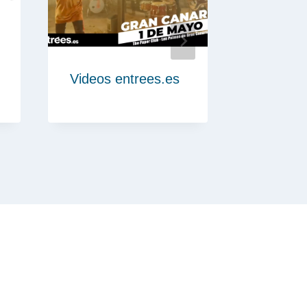
Videos entrees.es
#Visita
Australi