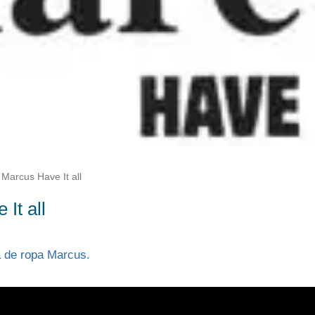
Marcus Have It all
It all
a de ropa Marcus.