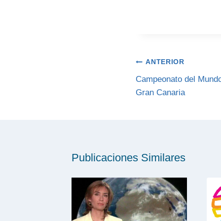
Navegación
ANTERIOR
de
Campeonato del Mundo
Gran Canaria
entradas
Publicaciones Similares